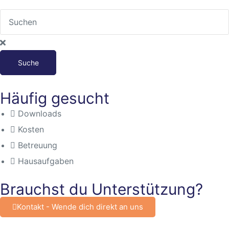
Suche
n
Häufig gesucht
Downloads
baden
Kosten
Betreuung
Hausaufgaben
itbild
Brauchst du Unterstützung?
eim
Kontakt - Wende dich direkt an uns
sbaden