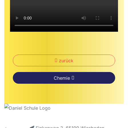
hule
zurück
baden
Chemie
baden
inder