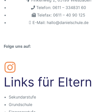
Finkenweg 2, 65199 Wiesbaden
sschule
Telefon: 0611 – 334831 60
Telefax: 0611 – 40 90 125
E-Mail: hallo@danielschule.de
Folge uns auf:
ot
lltag
baden
Links für Eltern
Sekundarstufe
chaft
Grundschule