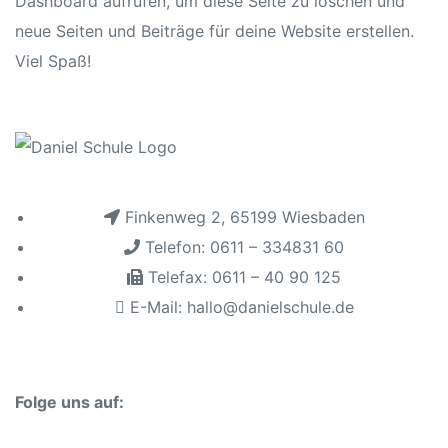
Dashboard
aufrufen, um diese Seite zu löschen und
neue Seiten und Beiträge für deine Website erstellen.
Viel Spaß!
n
Finkenweg 2, 65199 Wiesbaden
atschule
Telefon: 0611 – 334831 60
Telefax: 0611 – 40 90 125
E-Mail: hallo@danielschule.de
schule
Folge uns auf: