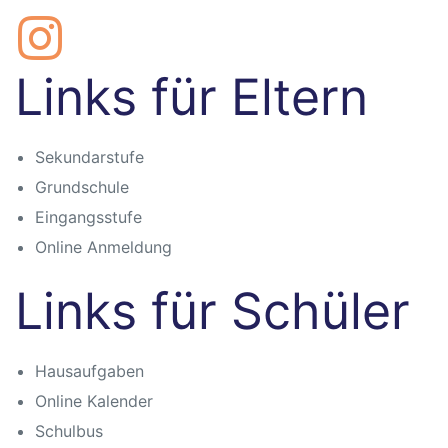
Links für Eltern
Sekundarstufe
n
Grundschule
Eingangsstufe
Online Anmeldung
baden
Links für Schüler
itbild
Hausaufgaben
eim
Online Kalender
Schulbus
sbaden