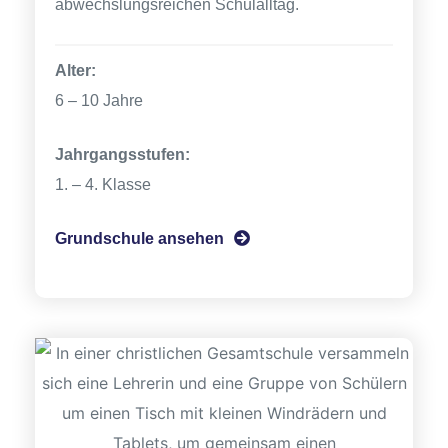
abwechslungsreichen Schulalltag.
n
Alter:
6 – 10 Jahre
Jahrgangsstufen:
1. – 4. Klasse
che
Grundschule ansehen