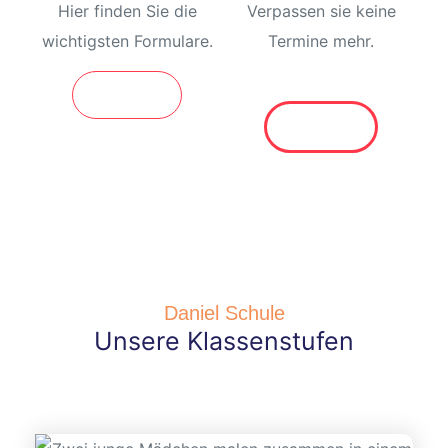
Hier finden Sie die
Verpassen sie keine
sschule
wichtigsten Formulare.
Termine mehr.
Mehr Infos
Mehr Infos
ot
lltag
baden
Daniel Schule
Unsere Klassenstufen
chaft