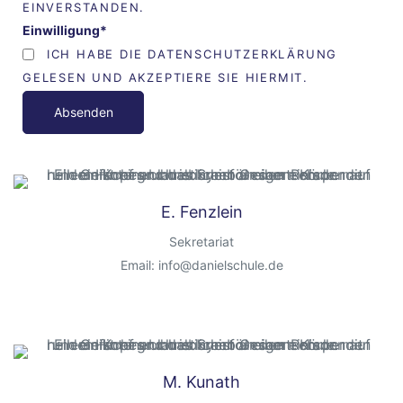
EINVERSTANDEN.
Einwilligung*
ICH HABE DIE DATENSCHUTZERKLÄRUNG
GELESEN UND AKZEPTIERE SIE HIERMIT.
B
i
t
t
e
E. Fenzlein
l
a
Sekretariat
s
Email: info@danielschule.de
s
e
d
i
M. Kunath
e