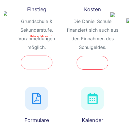
gehöre
hule
ich
Einstieg
Kosten
hin!
Grundschule &
Die Daniel Schule
Daniel Schule
Sekundarstufe.
finanziert sich auch aus
Mehr erfahren
Voranmeldungen
den Einnahmen des
möglich.
Schulgeldes.
Mehr Infos
Mehr Infos
baden
baden
Formulare
Kalender
inder