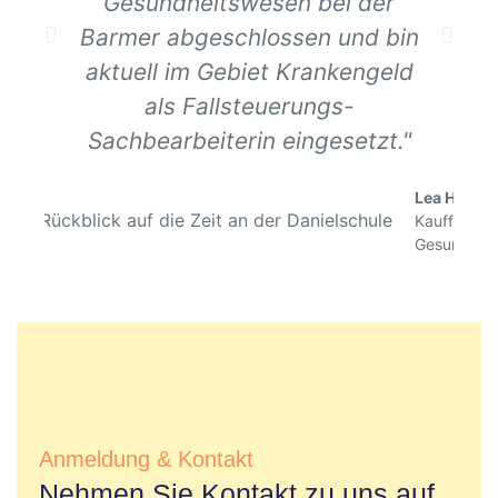
Gesundheitswesen bei der
Barmer abgeschlossen und bin
aktuell im Gebiet Krankengeld
als Fallsteuerungs-
Sachbearbeiterin eingesetzt."
Lea Hoffm
Kauffrau im
Gesundhei
Anmeldung & Kontakt
Nehmen Sie Kontakt zu uns auf