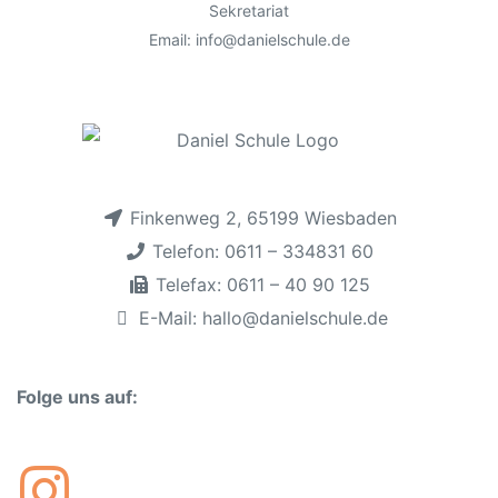
s
Sekretariat
e
Email: info@danielschule.de
s
F
e
l
d
l
Finkenweg 2, 65199 Wiesbaden
e
Telefon: 0611 – 334831 60
e
Telefax: 0611 – 40 90 125
r
E-Mail: hallo@danielschule.de
.
Folge uns auf: