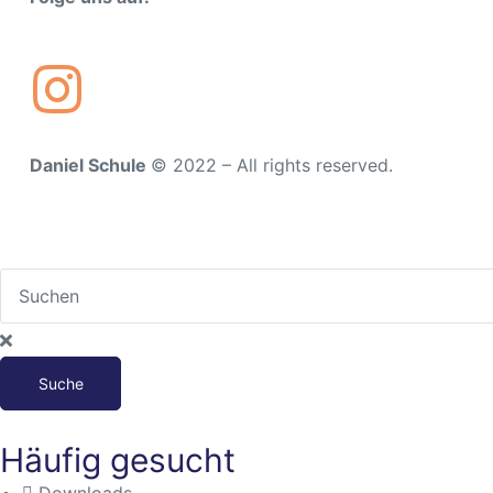
sschule
Daniel Schule
© 2022 – All rights reserved.
ot
lltag
baden
Suche
chaft
Häufig gesucht