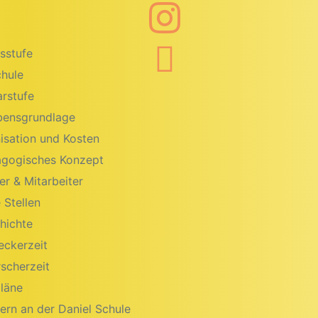
sstufe
hule
rstufe
bensgrundlage
isation und Kosten
gogisches Konzept
er & Mitarbeiter
 Stellen
hichte
eckerzeit
rscherzeit
läne
ern an der Daniel Schule