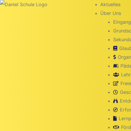
Inhalt
Aktuelles
springen
Über Uns
Eingang
Grundsc
Sekunda
Glau
Organ
Päda
Lehr
Freie
Gesc
g
Entd
Erfo
Lernp
Förd