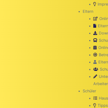
Impre
Eltern
Onli
Elter
Down
Schu
Onlin
Betr
Elter
hule
Schu
Unte
Arbeite
Schüler
Haus
Tipps