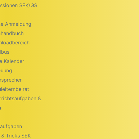
ssionen SEK/GS
ne Anmeldung
nhandbuch
loadbereich
lbus
e Kalender
euung
nsprecher
lelternbeirat
rrichtsaufgaben &
n
aufgaben
 & Tricks SEK