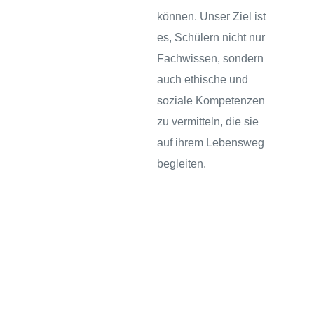
sschule
können. Unser Ziel ist
es, Schülern nicht nur
Fachwissen, sondern
auch ethische und
soziale Kompetenzen
zu vermitteln, die sie
ot
auf ihrem Lebensweg
begleiten.
lltag
baden
chaft