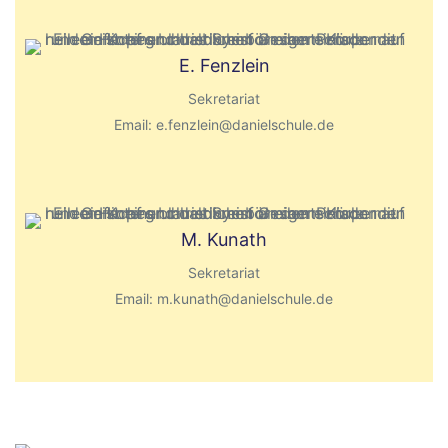
a
s
E. Fenzlein
s
Sekretariat
e
Email: e.fenzlein@danielschule.de
d
i
e
s
e
M. Kunath
s
Sekretariat
F
Email: m.kunath@danielschule.de
e
l
d
l
e
e