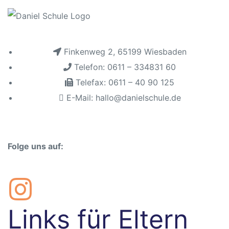
sschule
Finkenweg 2, 65199 Wiesbaden
Telefon: 0611 – 334831 60
Telefax: 0611 – 40 90 125
E-Mail: hallo@danielschule.de
ot
lltag
Folge uns auf:
baden
chaft
Links für Eltern