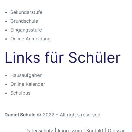
Sekundarstufe
Grundschule
n
Eingangsstufe
Online Anmeldung
Links für Schüler
atschule
Hausaufgaben
Online Kalender
Schulbus
Daniel Schule
© 2022 – All rights reserved.
schule
Datenschutz
|
Impressum
|
Kontakt
|
Glossar
|