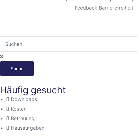
Feedback Barrierefreiheit
n
Suche
baden
Häufig gesucht
Downloads
itbild
Kosten
Betreuung
eim
Hausaufgaben
sbaden