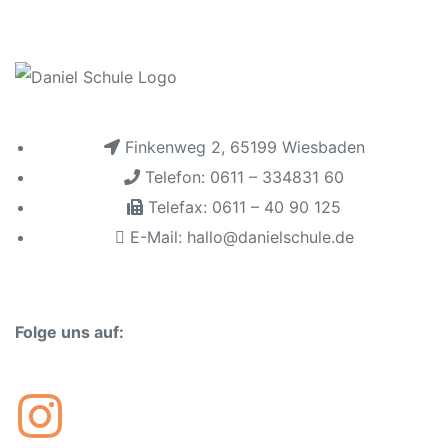
sschule
Finkenweg 2, 65199 Wiesbaden
Telefon: 0611 – 334831 60
ot
Telefax: 0611 – 40 90 125
E-Mail: hallo@danielschule.de
lltag
baden
Folge uns auf:
chaft