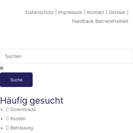
Datenschutz
|
Impressum
|
Kontakt
|
Glossar
|
Feedback Barrierefreiheit
n
baden
Suche
Häufig gesucht
itbild
Downloads
eim
Kosten
Betreuung
sbaden