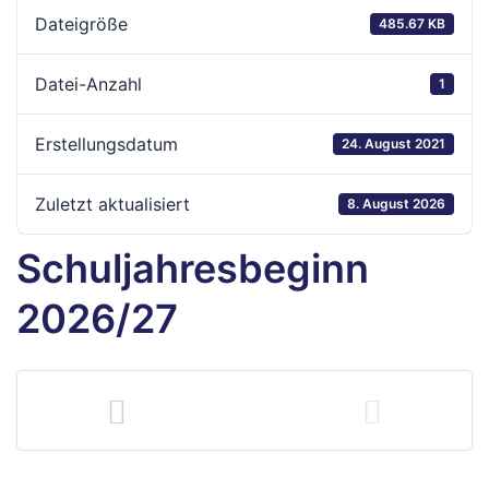
hule
Dateigröße
485.67 KB
Datei-Anzahl
1
Erstellungsdatum
24. August 2021
Zuletzt aktualisiert
8. August 2026
Schuljahresbeginn
baden
2026/27
baden
inder