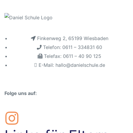
Finkenweg 2, 65199 Wiesbaden
Telefon: 0611 – 334831 60
n
Telefax: 0611 – 40 90 125
E-Mail: hallo@danielschule.de
baden
Folge uns auf:
itbild
eim
sbaden