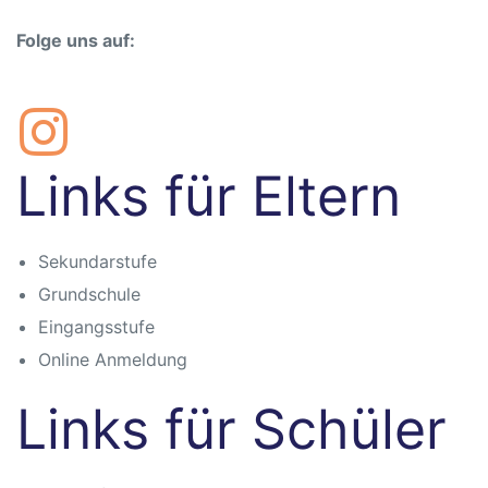
sschule
Folge uns auf:
Links für Eltern
ot
Sekundarstufe
lltag
Grundschule
baden
Eingangsstufe
Online Anmeldung
Links für Schüler
chaft