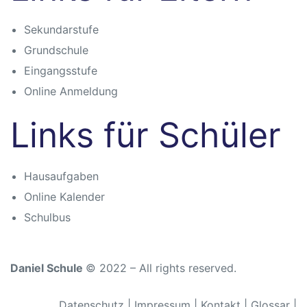
Sekundarstufe
n
Grundschule
Eingangsstufe
Online Anmeldung
Links für Schüler
che
Hausaufgaben
Online Kalender
Schulbus
Daniel Schule
© 2022 – All rights reserved.
Datenschutz
|
Impressum
|
Kontakt
|
Glossar
|