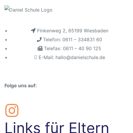
Finkenweg 2, 65199 Wiesbaden
Telefon: 0611 – 334831 60
Telefax: 0611 – 40 90 125
n
E-Mail: hallo@danielschule.de
baden
Folge uns auf:
itbild
eim
Links für Eltern
sbaden